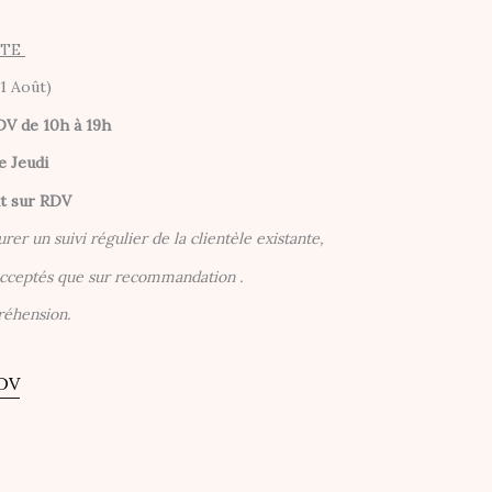
ETE
31 Août)
DV de 10h à 19h
e Jeudi
nt sur RDV
urer un suivi régulier de la clientèle existante,
 acceptés que sur recommandation .
réhension.
DV