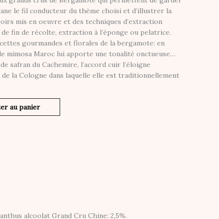
deux grands crus de Bergamote qui permettent de garder
ne le fil conducteur du thème choisi et d’illustrer la
roirs mis en oeuvre et des techniques d’extraction
 de fin de récolte, extraction à l’éponge ou pelatrice.
 facettes gourmandes et florales de la bergamote: en
s de mimosa Maroc lui apporte une tonalité onctueuse…
 de safran du Cachemire, l’accord cuir l’éloigne
 de la Cologne dans laquelle elle est traditionnellement
er au panier
nthus alcoolat Grand Cru Chine: 2,5%.