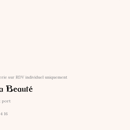
erie sur RDV individuel uniquement
t port
44 16