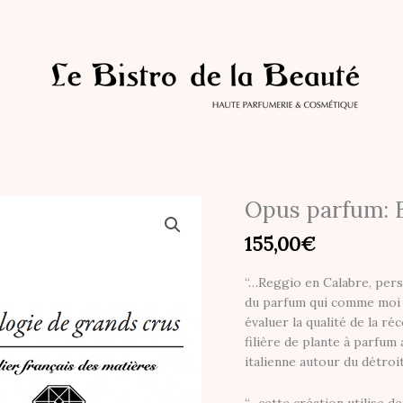
Opus parfum: 
155,00
€
“…Reggio en Calabre, pers
du parfum qui comme moi 
évaluer la qualité de la r
filière de plante à parfum
italienne autour du détroi