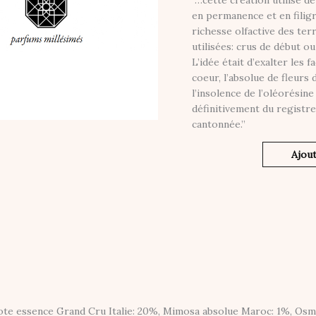
“…cette création utilise 
en permanence et en filigra
richesse olfactive des ter
utilisées: crus de début ou
L’idée était d’exalter les
coeur, l’absolue de fleur
l’insolence de l’oléorésine
définitivement du registre
cantonnée.”
Ajout
e essence Grand Cru Italie: 20%, Mimosa absolue Maroc: 1%, Osma