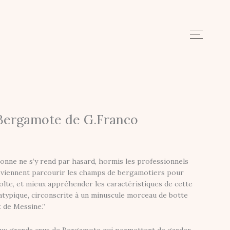
parfum:
Bergamote
de
G.Franco
Bergamote de G.Franco
onne ne s’y rend par hasard, hormis les professionnels
viennent parcourir les champs de bergamotiers pour
écolte, et mieux appréhender les caractéristiques de cette
 atypique, circonscrite à un minuscule morceau de botte
t de Messine.”