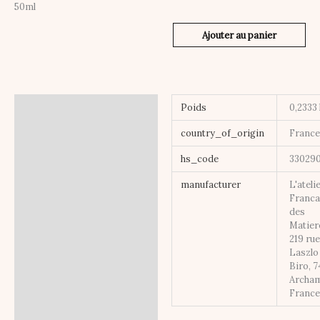
50ml
Ajouter au panier
Informations
Poids
0,2333
complémentaires
country_of_origin
Franc
hs_code
33029
manufacturer
L'ateli
Franca
des
Matier
219 ru
Laszlo
Biro, 
Archa
Franc