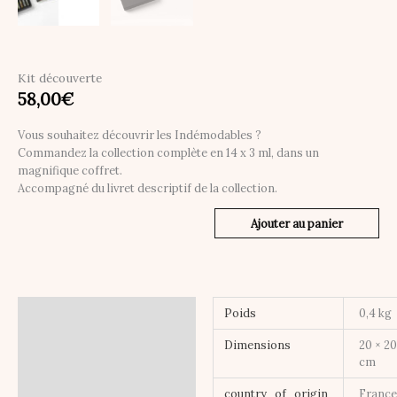
Kit découverte
58,00
€
Vous souhaitez découvrir les Indémodables ?
Commandez la collection complète en 14 x 3 ml, dans un
magnifique coffret.
Accompagné du livret descriptif de la collection.
Ajouter au panier
Informations
Poids
0,4 kg
complémentaires
Dimensions
20 × 20
cm
country_of_origin
Franc