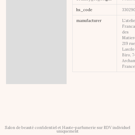
hs_code
33029
manufacturer
L'ateli
Franca
des
Matier
219 ru
Laszlo
Biro, 
Archa
Franc
Salon de beauté confidentiel et Haute-parfumerie sur RDV individuel
uniquement