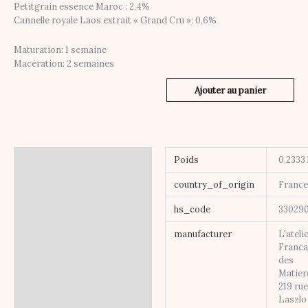
Petitgrain essence Maroc : 2,4%
Cannelle royale Laos extrait « Grand Cru »: 0,6%
Maturation: 1 semaine
Macération: 2 semaines
Ajouter au panier
Informations
Poids
0,2333
complémentaires
country_of_origin
Franc
hs_code
33029
manufacturer
L'ateli
Franca
des
Matier
219 ru
Laszlo